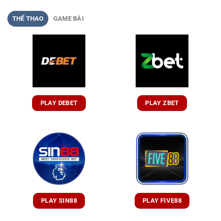
THỂ THAO
GAME BÀI
PLAY SKY88
BET
PLAY MAY88
VE88
PLAY UK88
PLAY MIBET