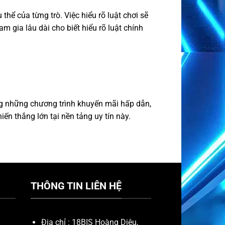
thể của từng trò. Việc hiểu rõ luật chơi sẽ
 gia lâu dài cho biết hiểu rõ luật chính
ng những chương trình khuyến mãi hấp dẫn,
iến thắng lớn tại nền tảng uy tín này.
THÔNG TIN LIÊN HỆ
Địa chỉ : 18BIS Hoàng Diệu,