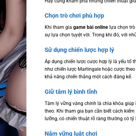
Hãy cùng khám phá những chiến thuật giúp 
Chọn trò chơi phù hợp
Khi tham gia
game bài online
lựa chọn trò 
sự lựa chọn tuyệt vời. Trong khi đó, với n
Sử dụng chiến lược hợp lý
Áp dụng chiến lược cược hợp lý là yếu tố t
như chiến lược Martingale hoặc cược theo 
khả năng chiến thắng một cách đáng kể.
Giữ tâm lý bình tĩnh
Tâm lý vững vàng chính là chìa khóa giúp
theo. Khi tham gia bạn cần biết cách kiểm
lưỡng, có chiến thuật rõ ràng thường có tỷ
Nắm vững luật chơi