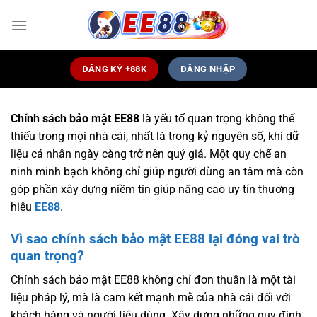
Bỏ
qua
nội
dung
ĐĂNG KÝ +88K
ĐĂNG NHẬP
Chính sách bảo mật EE88
là yếu tố quan trọng không thể
thiếu trong mọi nhà cái, nhất là trong kỷ nguyên số, khi dữ
liệu cá nhân ngày càng trở nên quý giá. Một quy chế an
ninh minh bạch không chỉ giúp người dùng an tâm mà còn
góp phần xây dựng niềm tin giúp nâng cao uy tín thương
hiệu
EE88
.
Vì sao chính sách bảo mật EE88 lại đóng vai trò
quan trọng?
Chính sách bảo mật EE88 không chỉ đơn thuần là một tài
liệu pháp lý, mà là cam kết mạnh mẽ của nhà cái đối với
khách hàng và người tiêu dùng. Xây dựng những quy định