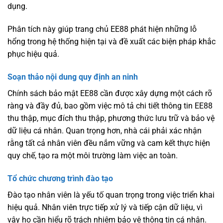
dụng.
Phân tích này giúp trang chủ EE88 phát hiện những lỗ
hổng trong hệ thống hiện tại và đề xuất các biện pháp khắc
phục hiệu quả.
Soạn thảo nội dung quy định an ninh
Chính sách bảo mật EE88 cần được xây dựng một cách rõ
ràng và đầy đủ, bao gồm việc mô tả chi tiết thông tin EE88
thu thập, mục đích thu thập, phương thức lưu trữ và bảo vệ
dữ liệu cá nhân. Quan trọng hơn, nhà cái phải xác nhận
rằng tất cả nhân viên đều nắm vững và cam kết thực hiện
quy chế, tạo ra một môi trường làm việc an toàn.
Tổ chức chương trình đào tạo
Đào tạo nhân viên là yếu tố quan trọng trong việc triển khai
hiệu quả. Nhân viên trực tiếp xử lý và tiếp cận dữ liệu, vì
vậy họ cần hiểu rõ trách nhiệm bảo vệ thông tin cá nhân.